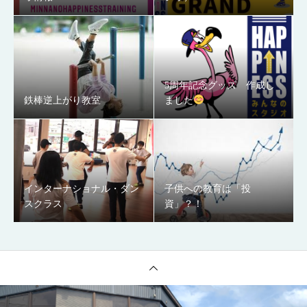
5周年記念グッズ 作成し
鉄棒逆上がり教室
ました
インターナショナル・ダン
子供への教育は「投
スクラス
資」？！