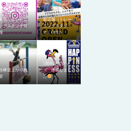
新店 トレーニ
新店舗（トレー
ングスタジオ情
ニングスタジ
報
オ）OPEN
5周年記念グッ
鉄棒逆上がり教
ズ 作成しまし
室
た